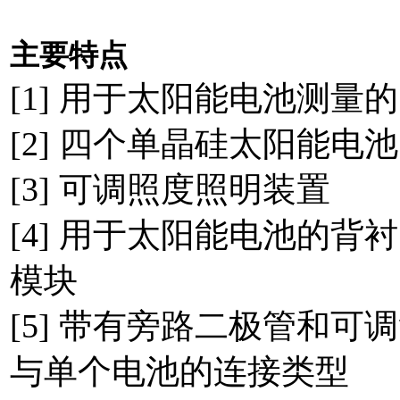
主要特点
[1] 用于太阳能电池测量
[2] 四个单晶硅太阳能电池
[3] 可调照度照明装置
[4] 用于太阳能电池的
模块
[5] 带有旁路二极管和
与单个电池的连接类型