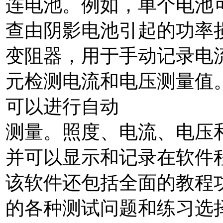
连电池。例如，单个电池
查由阴影电池引起的功率
变阻器，用于手动记录电
元检测电流和电压测量值
可以进行自动
测量。照度、电流、电压
并可以显示和记录在软件
该软件还包括全面的教程
的各种测试问题和练习选