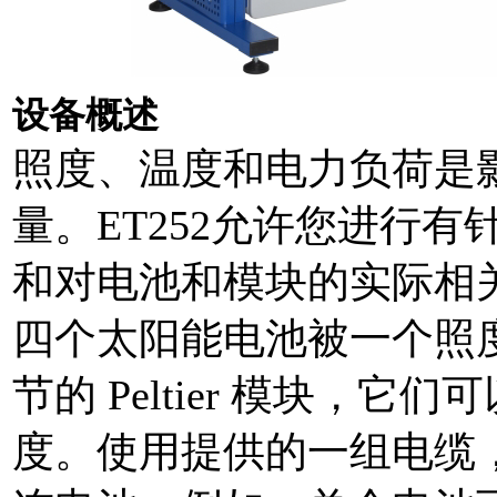
设备概述
照度、温度和电力负荷是
量。ET252允许您进行
和对电池和模块的实际相
四个太阳能电池被一个照
节的 Peltier 模块，
度。使用提供的一组电缆