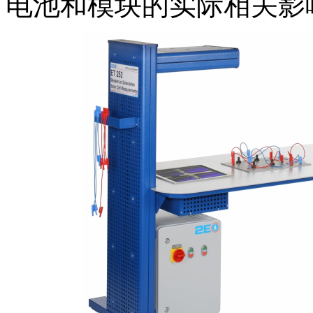
电池和模块的实际相关影