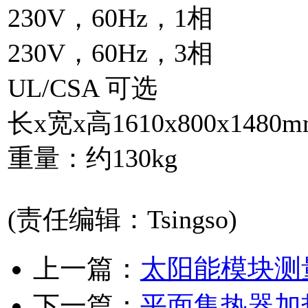
230V，60Hz，1相
230V，60Hz，3相
UL/CSA 可选
长x宽x高1610x800x1480m
重量：约130kg
(责任编辑：Tsingso)
上一篇：
太阳能模块测
下一篇：
平面集热器加