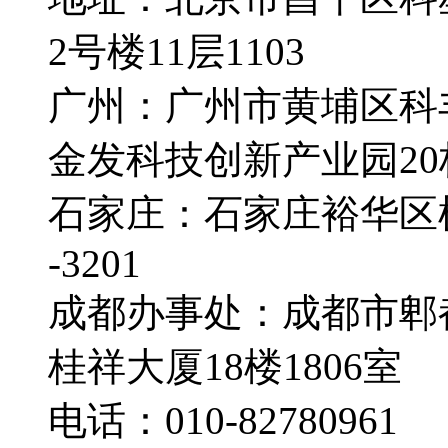
2号楼11层1103
广州：广州市黄埔区科
金发科技创新产业园20栋
石家庄：石家庄裕华区槐
-3201
成都办事处：成都市郫
桂祥大厦18楼1806室
电话：010-82780961